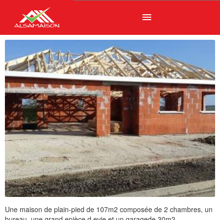
menu
Une maison de plain-pied de 107m2 composée de 2 chambres, un
bureau, une grand epièce d evie et un garagede 30m2.