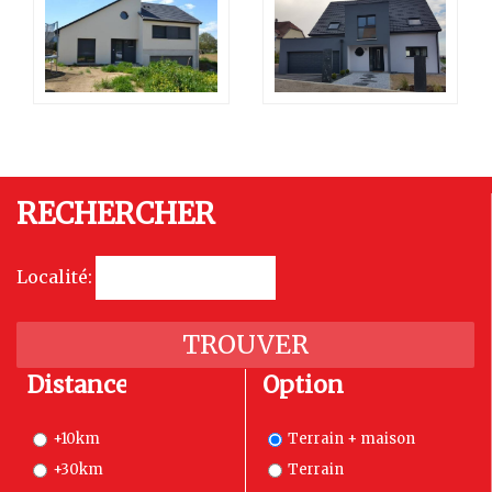
RECHERCHER
Localité:
Distance
Option
+10km
Terrain + maison
+30km
Terrain