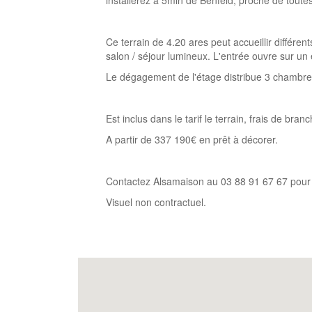
installerez à 5min de Benfeld, proche de toute
Ce terrain de 4.20 ares peut accueillir différ
salon / séjour lumineux. L'entrée ouvre sur u
Le dégagement de l'étage distribue 3 chambr
Est inclus dans le tarif le terrain, frais de b
A partir de 337 190€ en prêt à décorer.
Contactez Alsamaison au 03 88 91 67 67 pour e
Visuel non contractuel.