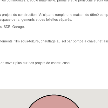
s les commodités. L'école maternelle, primaire et le périscolaire sont
ents projets de construction. Voici par exemple une maison de 95m2 co
n espace de rangements et des toilettes séparés.
es, SDB. Garage.
ranchements, film sous-toiture, chauffage au sol par pompe à chaleur et 
n savoir plus sur nos projets de construction.