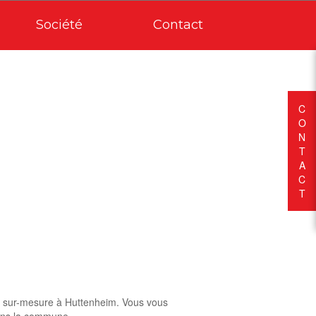
Société
Contact
C
O
N
T
A
C
T
on sur-mesure à Huttenheim. Vous vous