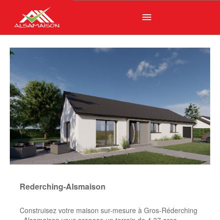
menu
Rederching-Alsmaison
Construisez votre maison sur-mesure à Gros-Réderching