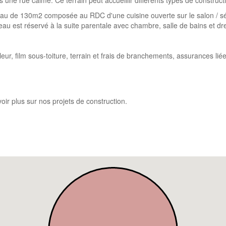
s une rue calme. Ce terrain peut accueillir différents types de construct
u de 130m2 composée au RDC d'une cuisine ouverte sur le salon / séj
eau est réservé à la suite parentale avec chambre, salle de bains et d
eur, film sous-toiture, terrain et frais de branchements, assurances lié
ir plus sur nos projets de construction.