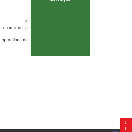
 le cadre de la
s opérations de
C
L