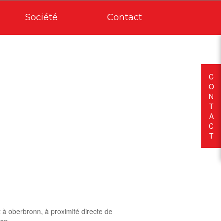
Société
Contact
C
O
N
T
A
C
T
 à oberbronn, à proximité directe de