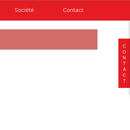
Société
Contact
C
O
N
T
A
C
T