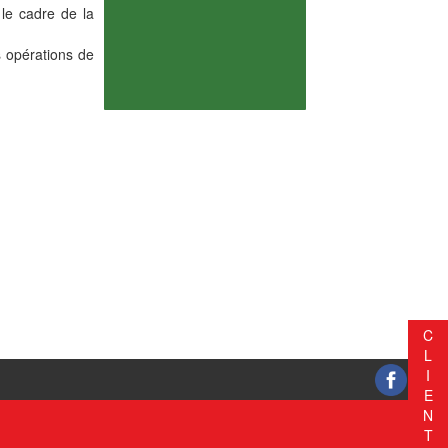
 le cadre de la
s opérations de
C
L
I
E
N
T