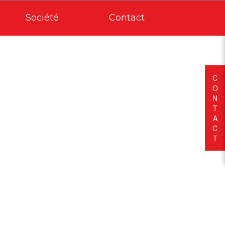
Société
Contact
C
O
N
T
A
C
T