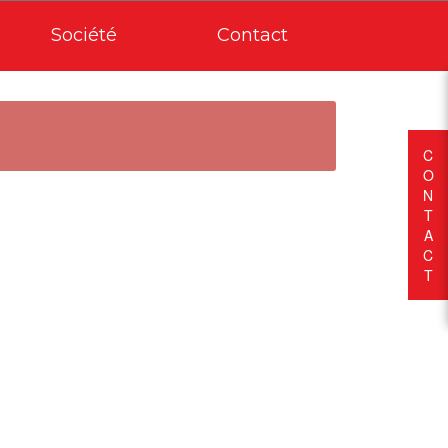
Société
Contact
C
O
N
T
A
C
T